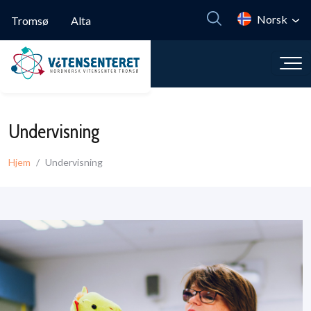
Hopp til hovedinnhold
Norsk
Tromsø
Alta
Undervisning
Hjem
Undervisning