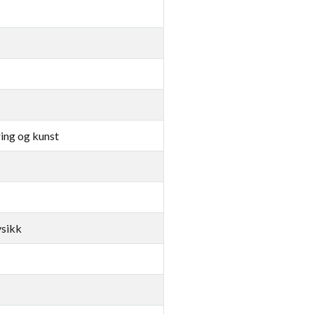
ng og kunst
ysikk