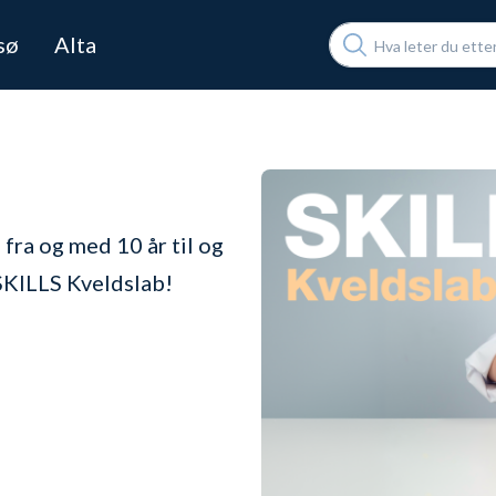
Søk
sø
Alta
fra og med 10 år til og
å SKILLS Kveldslab!