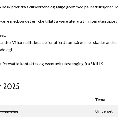
 beskjeder fra skillsvertene og følge godt med på instruksjoner.
være med, og det er ikke tillatt å være ute i utstillingen uten opps
ret:
andre. Vi har nulltoleranse for atferd som sårer eller skader andre.
 ødelagt.
at foresatte kontaktes og eventuelt utestenging fra SKILLS.
n 2025
Tema
ehimmelen
Universet