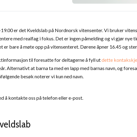
-19.00 er det Kveldslab på Nordnorsk vitensenter. Vi bruker vitens
mentere med realfag i fokus. Det er ingen påmelding og vi gjør nye t
et er bare å møte opp på vitensenteret. Dørene åpner 16.45 og sten
tinformasjon til foresatte for deltagerne å fyll ut
dette kontaksk
år. Alternativt at barna ta med en lapp med barnas navn, og fore
følgende besøk noterer vi kun ned navn.
ed å kontakte oss på telefon eller e-post.
Kveldslab