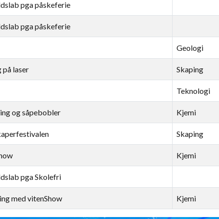
ldslab pga påskeferie
ldslab pga påskeferie
Geologi
 på laser
Skaping
Teknologi
ing og såpebobler
Kjemi
kaperfestivalen
Skaping
Show
Kjemi
ldslab pga Skolefri
ing med vitenShow
Kjemi