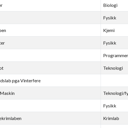
er
Biologi
Fysikk
ben
Kjemi
ter
Fysikk
Programmeri
ot
Teknologi
ldslab pga Vinterfere
 Maskin
Teknologi/f
Fysikk
ekrimlaben
Krimlab