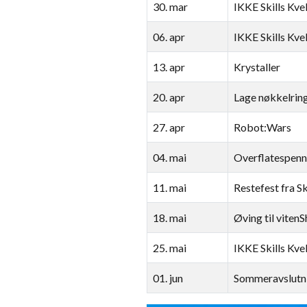
30. mar
IKKE Skills Kve
06. apr
IKKE Skills Kve
13. apr
Krystaller
20. apr
Lage nøkkelring
27. apr
Robot:Wars
04. mai
Overflatespenn
11. mai
Restefest fra S
18. mai
Øving til viten
25. mai
IKKE Skills Kve
01. jun
Sommeravslutn