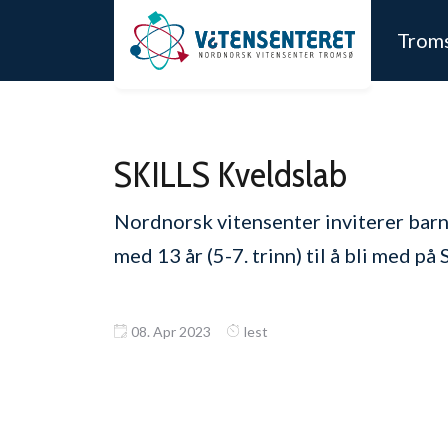
Hopp til hovedinnhold
Trom
SKILLS Kveldslab
Nordnorsk vitensenter inviterer barn 
med 13 år (5-7. trinn) til å bli med p
08. Apr 2023
lest