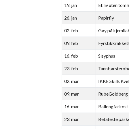
19. jan
Et liv uten toml
26. jan
Papirfly
02. feb
Gøy på kjemila
09. feb
Fyrstikkrakket
16. feb
Sisyphus
23. feb
Tannbørsterob
02. mar
IKKE Skills Kve
09. mar
RubeGoldberg
16. mar
Ballongfarkost
23. mar
Betateste påsk