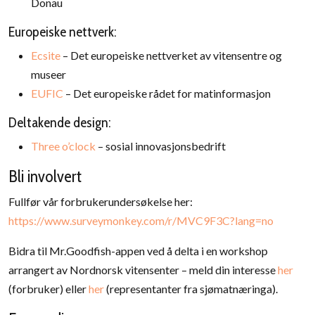
Donau
Europeiske nettverk:
Ecsite
– Det europeiske nettverket av vitensentre og
museer
EUFIC
– Det europeiske rådet for matinformasjon
Deltakende design:
Three o’clock
– sosial innovasjonsbedrift
Bli involvert
Fullfør vår forbrukerundersøkelse her:
https://www.surveymonkey.com/r/MVC9F3C?lang=no
Bidra til Mr.Goodfish-appen ved å delta i en workshop
arrangert av Nordnorsk vitensenter – meld din interesse
her
(forbruker) eller
her
(representanter fra sjømatnæringa).