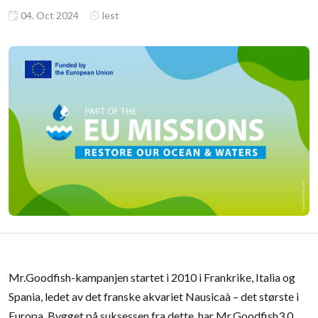
04. Oct 2024
lest
Mr.Goodfish-kampanjen startet i 2010 i Frankrike, Italia og
Spania, ledet av det franske akvariet Nausicaà – det største i
Europa. Bygget på suksessen fra dette, har Mr.Goodfish3.0