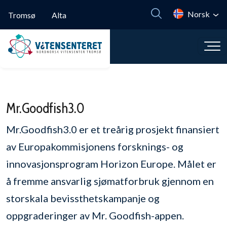
Hopp til hovedinnhold
Norsk
Tromsø
Alta
Mr.Goodfish3.0
Mr.Goodfish3.0 er et treårig prosjekt finansiert
av Europakommisjonens forsknings- og
innovasjonsprogram Horizon Europe. Målet er
å fremme ansvarlig sjømatforbruk gjennom en
storskala bevissthetskampanje og
oppgraderinger av Mr. Goodfish-appen.