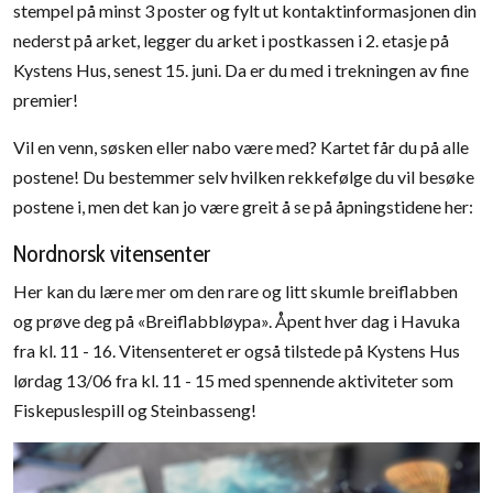
stempel på minst 3 poster og fylt ut kontaktinformasjonen din
nederst på arket, legger du arket i postkassen i 2. etasje på
Kystens Hus, senest 15. juni. Da er du med i trekningen av fine
premier!
Vil en venn, søsken eller nabo være med? Kartet får du på alle
postene! Du bestemmer selv hvilken rekkefølge du vil besøke
postene i, men det kan jo være greit å se på åpningstidene her:
Nordnorsk vitensenter
Her kan du lære mer om den rare og litt skumle breiflabben
og prøve deg på «Breiflabbløypa». Åpent hver dag i Havuka
fra kl. 11 - 16. Vitensenteret er også tilstede på Kystens Hus
lørdag 13/06 fra kl. 11 - 15 med spennende aktiviteter som
Fiskepuslespill og Steinbasseng!