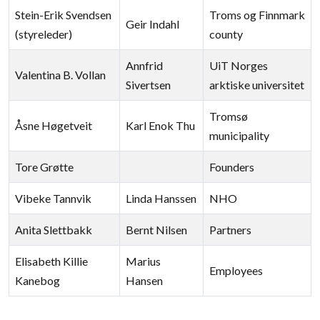
Stein-Erik Svendsen
Troms og Finnmark
Geir Indahl
(styreleder)
county
Annfrid
UiT Norges
Valentina B. Vollan
Sivertsen
arktiske universitet
Tromsø
Åsne Høgetveit
Karl Enok Thu
municipality
Tore Grøtte
Founders
Vibeke Tannvik
Linda Hanssen
NHO
Anita Slettbakk
Bernt Nilsen
Partners
Elisabeth Killie
Marius
Employees
Kanebog
Hansen