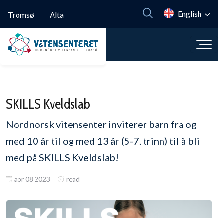
Skip to main content
English
Tromsø
Alta
SKILLS Kveldslab
Nordnorsk vitensenter inviterer barn fra og
med 10 år til og med 13 år (5-7. trinn) til å bli
med på SKILLS Kveldslab!
apr 08 2023
read