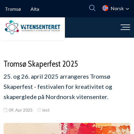
Hopp til hovedinnhold
Norsk
Tromsø
Alta
Tromsø Skaperfest 2025
25. og 26. april 2025 arrangeres Tromsø
Skaperfest - festivalen for kreativitet og
skaperglede på Nordnorsk vitensenter.
09. Apr 2025
lest