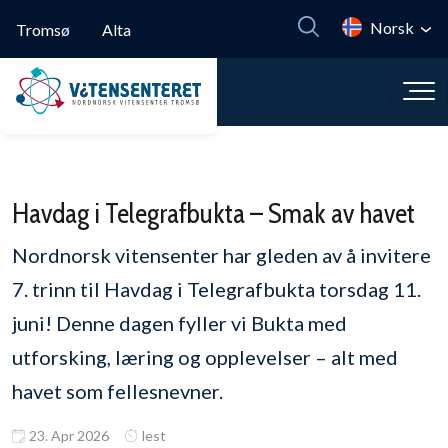
Hopp til hovedinnhold
Norsk
Tromsø
Alta
Havdag i Telegrafbukta – Smak av havet
Nordnorsk vitensenter har gleden av å invitere
7. trinn til Havdag i Telegrafbukta torsdag 11.
juni! Denne dagen fyller vi Bukta med
utforsking, læring og opplevelser – alt med
havet som fellesnevner.
23. Apr 2026
lest